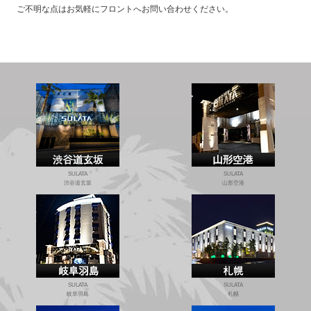
ご不明な点はお気軽にフロントへお問い合わせください。
SULATA
SULATA
渋谷道玄坂
山形空港
SULATA
SULATA
岐阜羽島
札幌