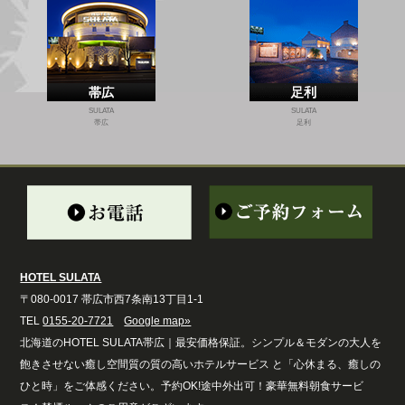
SULATA
SULATA
帯広
足利
HOTEL SULATA
〒080-0017 帯広市西7条南13丁目1-1
TEL
0155-20-7721
Google map»
北海道のHOTEL SULATA帯広｜最安価格保証。シンプル＆モダンの大人を
飽きさせない癒し空間質の質の高いホテルサービス と「心休まる、癒しの
ひと時」をご体感ください。予約OK!途中外出可！豪華無料朝食サービ