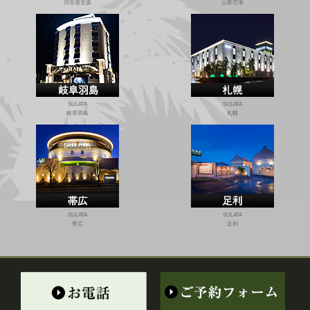
渋谷道玄坂
山形空港
2021.12.27
イベント
メンバーズカードキャンペーン中！
HOTEL SULATAではお客様へ特別なメンバーズカードをご用意いたしておりま
す。
お得に限定特典を受けられる特別な１枚は無料で直ぐにご利用できます。
SULATA
SULATA
岐阜羽島
札幌
2021.11.1
イベント
メンバーズカードキャンペーン中！
HOTEL SULATAではお客様へ特別なメンバーズカードをご用意いたしておりま
す。
お得に限定特典を受けられる特別な１枚は無料で直ぐにご利用できます。
SULATA
SULATA
2021.10.1
帯広
足利
イベント
いつもご利用頂き、ありがとうございます。
私たちHOTEL SULATAのスタッフは、おもてなしの心と行動で皆様をお迎えい
たします。
皆様のご来店、お待ちいたしております。