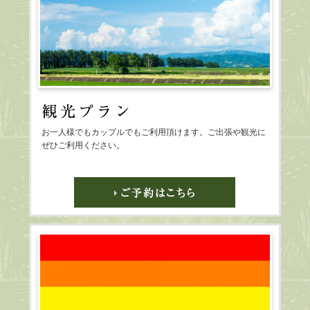
2024.6
客室販売冷蔵庫の中身を一部変更しました。
2024.8
４０１．４０２号室のTVを新しくしました
NETFLIX，AmazonPrime,Youtube等をご覧いただけます＊ログイン必要
2024.12
お一人様でもカップルでもご利用頂けます。ご出張や観光に
ぜひご利用ください。
客室２０７．２１１．３０２.３０６のソファ、新調
・毎月28日10：00～翌月1日10：00までは29の日を開催！
なんとサーロインステーキ、ステーキピラフが半額！
2024.4.1
リニューアル！
フードメニューを一新しました。
ぜひご賞味くださいませ。
2023.03.2
無料朝食にカップ麺各種が追加されました