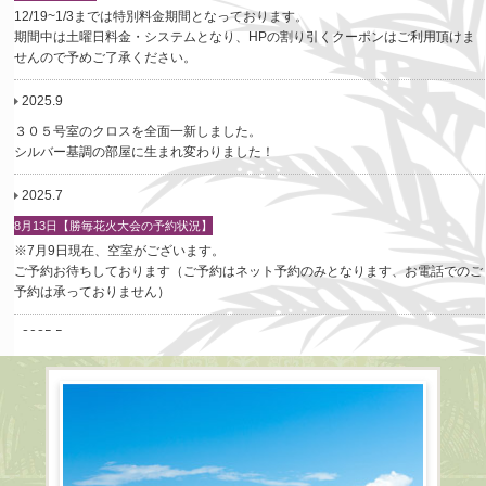
12/19~1/3までは特別料金期間となっております。
期間中は土曜日料金・システムとなり、HPの割り引くクーポンはご利用頂けま
せんので予めご了承ください。
2025.9
３０５号室のクロスを全面一新しました。
シルバー基調の部屋に生まれ変わりました！
2025.7
8月13日【勝毎花火大会の予約状況】
※7月9日現在、空室がございます。
ご予約お待ちしております（ご予約はネット予約のみとなります、お電話でのご
予約は承っておりません）
2025.5
客室販売冷蔵庫の中身を一部変更しました。
2025.4
1階フロントに精算機（新紙幣対応）を設置しました。
各種OR決済もご利用いただけます。
是非ご利用ください。