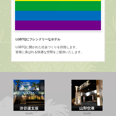
2022.09.7
4階 露天風呂付の客室に「サウナ」導入しました！ 温泉もサウナも同時に楽し
めますので是非ご利用ください！
2022.8.2
和風部屋（202.208.210号室）の畳タイルを一新しました！
LGBTQにフレンドリーなホテル
2022.6.20
LGBTQに開かれた社会づくりを目指します。
皆様に喜ばれる快適な空間をご提供いたします。
お知らせ
米津玄師さんのPV「馬と鹿」が当店の前で撮影されているのを発見しました。
SULATA渋谷道玄坂をバックに米津さんが歌うビデオはYouTubeでご覧いただけ
ます。
https://youtu.be/ptnYBctoexk
2022.1.16
空室情報
HOTEL SULATAの公式オフィシャルホームページでは、
お部屋の空き状況を常にお知らせいたしております。
オレンジ色の空室情報ボタンをクリックで直ぐにご覧になれます。
是非ご活用ください。
SULATA
SULATA